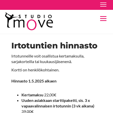
Navig
Navig
Irtotuntien hinnasto
Irtotunneille voit osallistua kertamaksulla,
sarjakorteilla tai kuukausijäsenenä.
Kortti on henkilökohtainen.
Hinnasto 1.5.2025 alkaen
Kertamaksu
22,00€
Uuden asiakkaan starttipaketti, sis. 3 x
vapaavalinnaisen irtotunnin (3 vk aikana)
39,00€