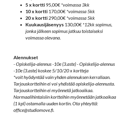
5 x kortti
95,00€
*voimassa 3kk
10 x kortti
170,00€
*voimassa 5kk
20 x kortti
290,00€
*voimassa 5kk
Kuukausijäsenyys
130,00€
*12kk sopimus,
jonka jälkeen sopimus jatkuu toistaiseksi
voimassa olevana.
Alennukset
- Opiskelija-alennus -10e (3.aste) - Opiskelija-alennus
-10e (3.aste) koskee 5/10/20 x kortteja
*voit hyödyntää vain yhden alennuksen kerrallaan.
Tarjouskortteihin ei voi yhdistää opiskelija-alennusta.
Tarjouskortteihin ei myönnetä jatkoaikaa.
Normaalihintaisiin kortteihin myönnetään jatkoaikaa
(1 kpl) ostamalla uuden kortin. Ota yhteyttä:
office@studiomove.fi.