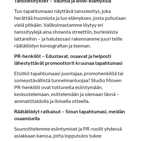
Tanssiesitykset – Vauhtia ja wow-elämyksiä
Tuo tapahtumaasi näyttävä tanssiesitys, joka
herättää huomiota ja luo elämyksen, josta puhutaan
vielä pitkään. Valikoimastamme löytyy eri
tanssityylejä aina showsta streettiin, burleskista
lattareihin – ja halutessasi rakennamme juuri teille
räätälöidyn koreografian ja teeman.
PR-henkilöt – Edustavat, osaavat ja helposti
lähestyttävät promoottorit kruunaa tapahtumasi
Etsitkö tapahtumaasi juontajaa, promohenkilöä tai
someystävällistä tunnelmanluojaa? Studio Moven
PR-henkilöt ovat tottuneita esiintymään,
keskustelemaan, esittelemään ja olemaan läsnä –
ammattitaidolla ja iloisella otteella.
Räätälöidyt ratkaisut – Sinun tapahtumasi, meidän
osaamisella
Suunnittelemme esiintymiset ja PR-roolit yhdessä
asiakkaan kanssa, jotta lopputulos tukee