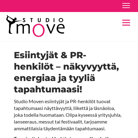
Navig
Navig
Esiintyjät & PR-
henkilöt – näkyvyyttä,
energiaa ja tyyliä
tapahtumaasi!
Studio Moven esiintyjät ja PR-henkilöt tuovat
tapahtumaasi näyttävyyttä, liikettä ja läsnäoloa,
joka todella huomataan. Olipa kyseessä yritysjuhla,
lanseeraus, messut tai festivaalit, tarjoamme
ammattilaisia täydentämään tapahtumaasi.