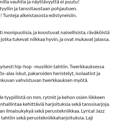
nilla vauhtia ja näyttävyyttä ei puutu!
tyyliin ja tanssitaustaan pohjautuen.
 Tunteja alkeistasosta edistyneisiin.
 monipuolisia, ja koostuvat naisellisista, räväköistä
jotka tukevat nilkkaa hyvin, ja ovat mukavat jalassa.
tyisesti hip-hop -musiikin tahtiin. Twerkkauksessa
ös-alas iskut, pakaroiden heristelyt, isolaatiot ja
ehonkuvan vahvistuvan twerkkauksen myötä.
 tyypillistä on mm. rytmit ja kehon osien liikkeen
nhallintaa kehittäviä harjoituksia sekä tanssisarjoja.
an ilmaisukykyä sekä perustekniikkaa. Lyrical Jazz
n tahtiin sekä perustekniikkaharjoituksia. Laji