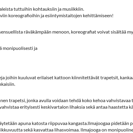
leista tuttuihin kohtauksiin ja musiikkiin.
viin koreografioihin ja esiintymistaitojen kehittämiseen!
 sensuellista räväkämpään menoon, koreografiat voivat sisältää my
ää monipuolisesti ja
joihin kuuluvat erilaiset kattoon kiinnitettävät trapetsit, kankaa
kaisiin.
nen trapetsi, jonka avulla voidaan tehdä koko kehoa vahvistavaa t
vahvistaa erityisesti keskivartalon lihaksia sekä antaa haastetta käs
a käytetään apuna katosta riippuvaa kangasta.Ilmajoogaa pidetään
 liikkuvuutta sekä kasvattaa lihasvoimaa. Ilmajooga on monipuoline