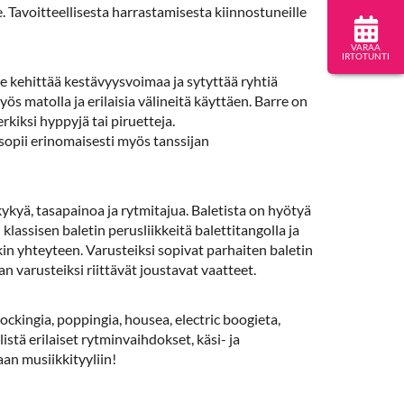
le. Tavoitteellisesta harrastamisesta kiinnostuneille
VARAA
IRTOTUNTI
e kehittää kestävyysvoimaa ja sytyttää ryhtiä
s matolla ja erilaisia välineitä käyttäen. Barre on
rkiksi hyppyjä tai piruetteja.
e sopii erinomaisesti myös tanssijan
kykyä, tasapainoa ja rytmitajua. Baletista on hyötyä
 klassisen baletin perusliikkeitä balettitangolla ja
ikin yhteyteen. Varusteiksi sopivat parhaiten baletin
an varusteiksi riittävät joustavat vaatteet.
ockingia, poppingia, housea, electric boogieta,
stä erilaiset rytminvaihdokset, käsi- ja
aan musiikkityyliin!