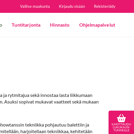
Valitse maakunta
Kirjaudu sisään
Rekisteröidy
o
Tuntitarjonta
Hinnasto
Ohjelmapalvelut
 ja rytmitajua sekä innostaa lasta liikkumaan
piin. Asuksi sopivat mukavat vaatteet sekä mukaan
 Showtanssin tekniikka pohjautuu balettiin ja
ILMOTTAUDU
LUKUKAUSI-
mmitellään, harjoitellaan tekniikkaa, kehitetään
TUNNEILLE