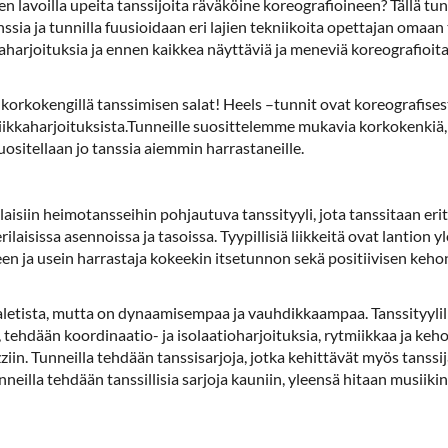
en lavoilla upeita tanssijoita räväköine koreografioineen? Tällä tun
ia ja tunnilla fuusioidaan eri lajien tekniikoita opettajan omaan 
aharjoituksia ja ennen kaikkea näyttäviä ja meneviä koreografioita!
korkokengillä tanssimisen salat! Heels –tunnit ovat koreografisesti
niikkaharjoituksista.Tunneille suosittelemme mukavia korkokenkiä, 
suositellaan jo tanssia aiemmin harrastaneille.
isiin heimotansseihin pohjautuva tanssityyli, jota tanssitaan eri
laisissa asennoissa ja tasoissa. Tyypillisiä liikkeitä ovat lantion yl
seen ja usein harrastaja kokeekin itsetunnon sekä positiivisen k
aletista, mutta on dynaamisempaa ja vauhdikkaampaa. Tanssityylille
 tehdään koordinaatio- ja isolaatioharjoituksia, rytmiikkaa ja keho
in. Tunneilla tehdään tanssisarjoja, jotka kehittävät myös tanssij
unneilla tehdään tanssillisia sarjoja kauniin, yleensä hitaan musiiki