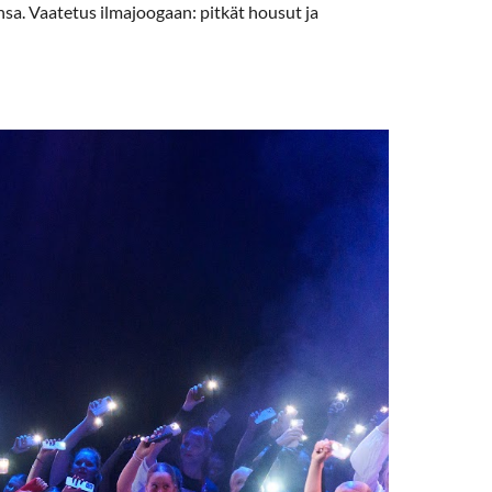
nsa. Vaatetus ilmajoogaan: pitkät housut ja