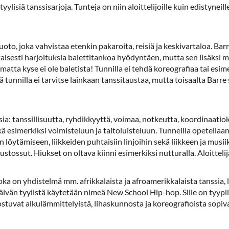
yylisiä tanssisarjoja. Tunteja on niin aloittelijoille kuin edistyneil
o, joka vahvistaa etenkin pakaroita, reisiä ja keskivartaloa. Barr
sesti harjoituksia balettitankoa hyödyntäen, mutta sen lisäksi myö
atta kyse ei ole baletista! Tunnilla ei tehdä koreografiaa tai esime
lä tunnilla ei tarvitse lainkaan tanssitaustaa, mutta toisaalta Barr
sia: tanssillisuutta, ryhdikkyyttä, voimaa, notkeutta, koordinaatio
ekä esimerkiksi voimisteluun ja taitoluisteluun. Tunneilla opetellaan
 löytämiseen, liikkeiden puhtaisiin linjoihin sekä liikkeen ja musi
stossut. Hiukset on oltava kiinni esimerkiksi nutturalla. Aloittelij
oka on yhdistelmä mm. afrikkalaista ja afroamerikkalaista tanssia, l
vän tyylistä käytetään nimeä New School Hip-hop. Sille on tyypilli
oostuvat alkulämmittelyistä, lihaskunnosta ja koreografioista sopiv