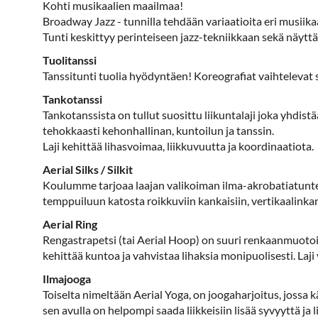
Kohti musikaalien maailmaa!
Broadway Jazz - tunnilla tehdään variaatioita eri musiikaa
Tunti keskittyy perinteiseen jazz-tekniikkaan sekä näyttä
Tuolitanssi
Tanssitunti tuolia hyödyntäen! Koreografiat vaihtelevat
Tankotanssi
Tankotanssista on tullut suosittu liikuntalaji joka yhdist
tehokkaasti kehonhallinan, kuntoilun ja tanssin.
Laji kehittää lihasvoimaa, liikkuvuutta ja koordinaatiota.
Aerial Silks / Silkit
Koulumme tarjoaa laajan valikoiman ilma-akrobatiatunteja 
temppuiluun katosta roikkuviin kankaisiin, vertikaalinkan
Aerial Ring
Rengastrapetsi (tai Aerial Hoop) on suuri renkaanmuotoi
kehittää kuntoa ja vahvistaa lihaksia monipuolisesti. Laji 
Ilmajooga
Toiselta nimeltään Aerial Yoga, on joogaharjoitus, joss
sen avulla on helpompi saada liikkeisiin lisää syvyyttä ja