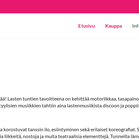
Etusivu
Kauppa
Inf
ää! Lasten tuntien tavoitteena on kehittää motoriikkaa, tasapainoa
tyylisien musiikkien tahtiin aina lastenmusiikista discoon ja pop
a korostuvat tanssin ilo, esiintyminen sekä erilaiset koreografiat.
ia liikkeitä, nostoja ja muita teatraalisia elementtejä. Tunneilla lä