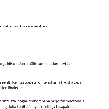
ös akrobaattisia elementtejä.
t ja köydet.Aerial Silk-tunneilla keskitytään
reeniä. Rengastrapetsi on tehokas ja hauska tapa
ien lihaksille.
 perinteistä joogaa rennompana harjoitusmuotona ja
n laji joka kehittää myös mieltä ja tasapainoa.