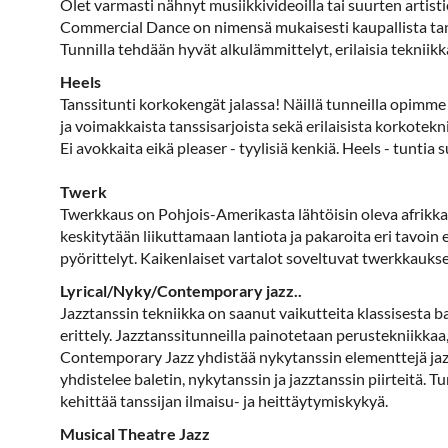
Olet varmasti nähnyt musiikkivideoilla tai suurten artisti
Commercial Dance on nimensä mukaisesti kaupallista tanss
Tunnilla tehdään hyvät alkulämmittelyt, erilaisia tekniikk
Heels
Tanssitunti korkokengät jalassa! Näillä tunneilla opimme 
ja voimakkaista tanssisarjoista sekä erilaisista korkotek
Ei avokkaita eikä pleaser - tyylisiä kenkiä. Heels - tuntia 
Twerk
Twerkkaus on Pohjois-Amerikasta lähtöisin oleva afrikkala
keskitytään liikuttamaan lantiota ja pakaroita eri tavoin eri
pyörittelyt. Kaikenlaiset vartalot soveltuvat twerkkauk
Lyrical/Nyky/Contemporary jazz..
Jazztanssin tekniikka on saanut vaikutteita klassisesta b
erittely. Jazztanssitunneilla painotetaan perustekniikkaa,
Contemporary Jazz yhdistää nykytanssin elementtejä jazzi
yhdistelee baletin, nykytanssin ja jazztanssin piirteitä. T
kehittää tanssijan ilmaisu- ja heittäytymiskykyä.
Musical Theatre Jazz