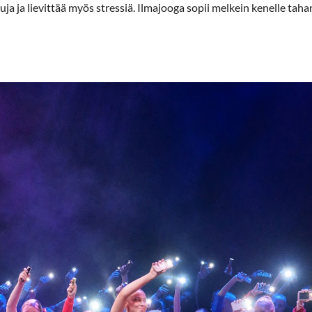
a ja lievittää myös stressiä. Ilmajooga sopii melkein kenelle taha