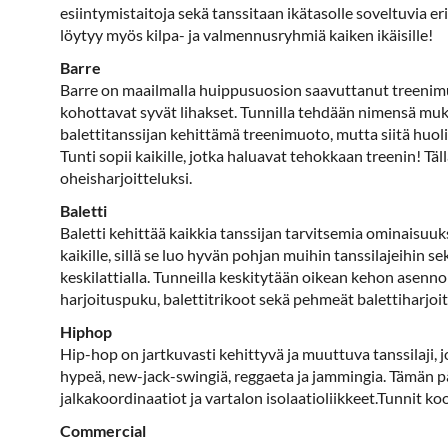
esiintymistaitoja sekä tanssitaan ikätasolle soveltuvia erit
löytyy myös kilpa- ja valmennusryhmiä kaiken ikäisille!
Barre
Barre on maailmalla huippusuosion saavuttanut treenimuot
kohottavat syvät lihakset. Tunnilla tehdään nimensä mukai
balettitanssijan kehittämä treenimuoto, mutta siitä huolim
Tunti sopii kaikille, jotka haluavat tehokkaan treenin! Täl
oheisharjoitteluksi.
Baletti
Baletti kehittää kaikkia tanssijan tarvitsemia ominaisuuk
kaikille, sillä se luo hyvän pohjan muihin tanssilajeihin s
keskilattialla. Tunneilla keskitytään oikean kehon asennon
harjoituspuku, balettitrikoot sekä pehmeät balettiharjoitu
Hiphop
Hip-hop on jartkuvasti kehittyvä ja muuttuva tanssilaji, j
hypeä, new-jack-swingiä, reggaeta ja jammingia. Tämän päi
jalkakoordinaatiot ja vartalon isolaatioliikkeet.Tunnit k
Commercial