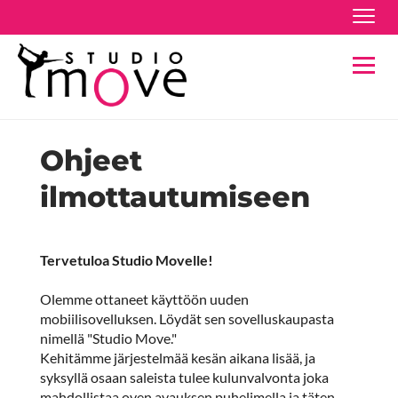
Navig
Navig
Ohjeet
ilmottautumiseen
Tervetuloa Studio Movelle!
Olemme ottaneet käyttöön uuden
mobiilisovelluksen. Löydät sen sovelluskaupasta
nimellä "Studio Move."
Kehitämme järjestelmää kesän aikana lisää, ja
syksyllä osaan saleista tulee kulunvalvonta joka
mahdollistaa oven avauksen puhelimella ja täten