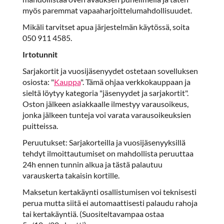
myös paremmat vapaaharjoittelumahdollisuudet.
Mikäli tarvitset apua järjestelmän käytössä, soita
050 911 4585.
Irtotunnit
Sarjakortit ja vuosijäsenyydet ostetaan sovelluksen
osiosta: "
Kauppa
". Tämä ohjaa verkkokauppaan ja
sieltä löytyy kategoria "jäsenyydet ja sarjakortit".
Oston jälkeen asiakkaalle ilmestyy varausoikeus,
jonka jälkeen tunteja voi varata varausoikeuksien
puitteissa.
Peruutukset: Sarjakorteilla ja vuosijäsenyyksillä
tehdyt ilmoittautumiset on mahdollista peruuttaa
24h ennen tunnin alkua ja tästä palautuu
varauskerta takaisin kortille.
Maksetun kertakäynti osallistumisen voi teknisesti
perua mutta siitä ei automaattisesti palaudu rahoja
tai kertakäyntiä. (Suositeltavampaa ostaa