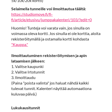
5x/10x/20x kortti)
Selaimella tunneille voi ilmoittautua täältä:
https://studiomove.fi/fi-
fi/article/etusivu/jumppakalenteri/103/?edit=0
Huomio! Tunteja voi varata vain, jos sinulla on
voimassa oleva kortti. Jos sinulla ei ole korttia, aloita
rekisteröitymällä ja ostamalla kortti kohdasta
"Kauppa."
Ilmoittautuminen rekisteröitymisen ja apin
lataamisen jälkeen:
1. Valitse kaupunki
2. Valitse Irtotunnit
3. Ilmoittaudu
(Paina "poista valinta" jos haluat nähdä kaikki
tulevat tunnit. Kalenteri näyttää automaationa
kuluvaa päivä.)
Lukukausitunnit