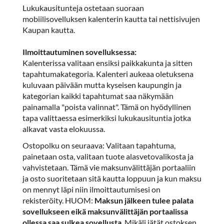
Lukukausitunteja ostetaan suoraan
mobiilisovelluksen kalenterin kautta tai nettisivujen
Kaupan kautta.
Ilmoittautuminen sovelluksessa:
Kalenterissa valitaan ensiksi paikkakunta ja sitten
tapahtumakategoria. Kalenteri aukeaa oletuksena
kuluvaan päivään mutta kyseisen kaupungin ja
kategorian kaikki tapahtumat saa näkymään
painamalla "poista valinnat". Tämä on hyödyllinen
tapa valittaessa esimerkiksi lukukausituntia jotka
alkavat vasta elokuussa.
Ostopolku on seuraava: Valitaan tapahtuma,
painetaan osta, valitaan tuote alasvetovalikosta ja
vahvistetaan. Tämä vie maksunvälittäjän portaaliin
ja osto suoritetaan sitä kautta loppuun ja kun maksu
on mennyt läpi niin ilmoittautumisesi on
rekisteröity. HUOM:
Maksun jälkeen tulee palata
sovellukseen eikä maksunvälittäjän portaalissa
ollessa saa sulkea sovellusta
. Mikäli jätät ostoksen