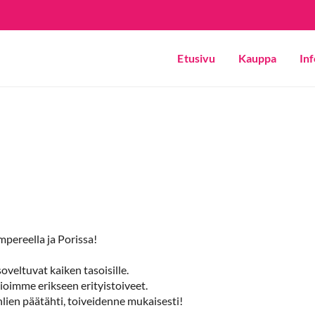
Etusivu
Kauppa
Inf
pereella ja Porissa!
oveltuvat kaiken tasoisille.
ioimme erikseen erityistoiveet.
hlien päätähti, toiveidenne mukaisesti!