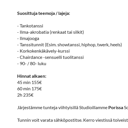
Suosittuja teemoja / lajeja:
- Tankotanssi
- Ilma-akrobatia (renkaat tai silkit)
- Ilmajooga
- Tanssitunnit (Esim. showtanssi, hiphop, twerk, heels)
- Korkokenkäkävely-kurssi
- Chairdance -sensuelli tuolitanssi
- 90- / 80- luku
Hinnat alkaen:
45 min 155€
60 min 175€
2h 235€
Järjestämme tunteja viihtyisillä Studioillamme
Porissa
So
Tunnin voit varata sähköpostitse. Kerro viestissä toiveis