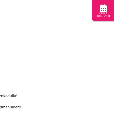
VARAA
IRTOTUNTI
enkadulla!
hjelmanumero!