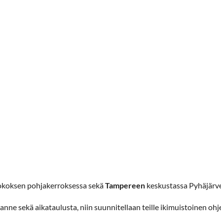
koksen pohjakerroksessa sekä
Tampereen
keskustassa Pyhäjärv
tanne sekä aikataulusta, niin suunnitellaan teille ikimuistoinen o