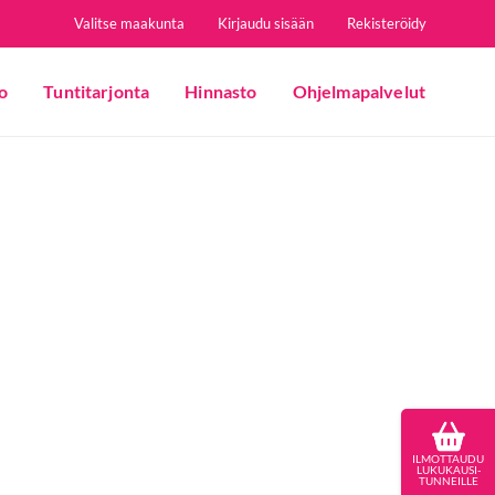
Valitse maakunta
Kirjaudu sisään
Rekisteröidy
o
Tuntitarjonta
Hinnasto
Ohjelmapalvelut
ILMOTTAUDU
LUKUKAUSI-
TUNNEILLE