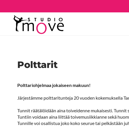
Polttarit
Polttariohjelmaa jokaiseen makuun!
Järjestämme polttaritunteja 20 vuoden kokemuksella Tam
Tunnit räätälöidään aina toiveidenne mukaisesti. Tunnit s
Tuntiin voidaan aina liittää toivemusiikkianne sekä huom
Tunnille voi osallistua joko koko seurue tai pelkästään ju